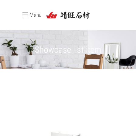
Menu
Showcase list item