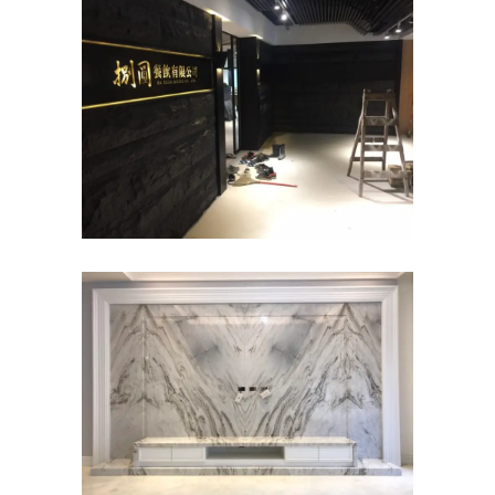
捌圓餐飲-石皮牆面
商業空間
臺皇設計~大理石TV牆
住宅