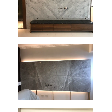
山水雕刻~TV牆面
住宅
臺皇設計-安格拉珍珠~TV牆
住宅