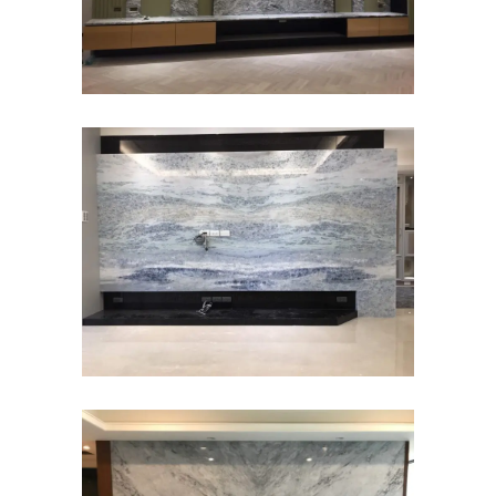
福爾摩沙~TV牆~大理石
住宅