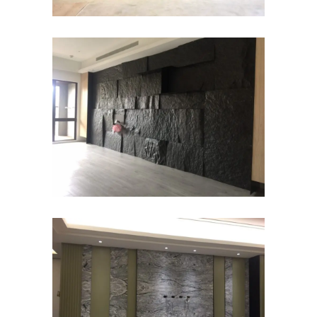
岩塊牆面-石皮~電視牆
住宅
山水石-TV牆面+檯面
住宅