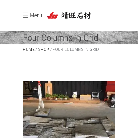
Menu
Four Columns In Grid
HOME
SHOP
FOUR COLUMNS IN GRID
2017/06/06-觀音山石皮
石皮