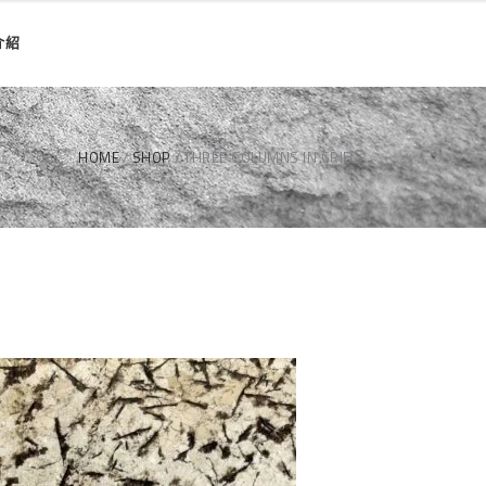
介紹
HOME
SHOP
THREE COLUMNS IN GRID
雪山藍