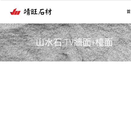
首
山水石-TV牆面+檯面